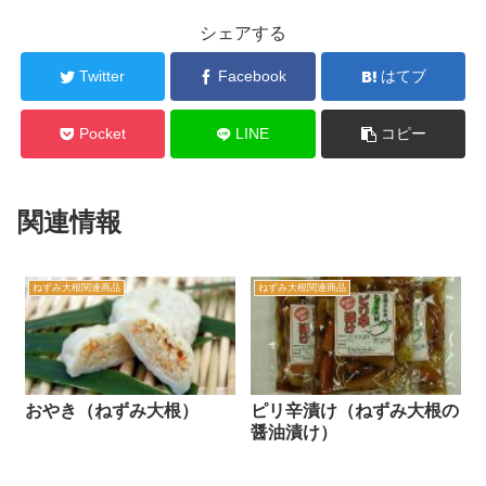
シェアする
Twitter
Facebook
はてブ
Pocket
LINE
コピー
関連情報
ねずみ大根関連商品
ねずみ大根関連商品
おやき（ねずみ大根）
ピリ辛漬け（ねずみ大根の
醤油漬け）