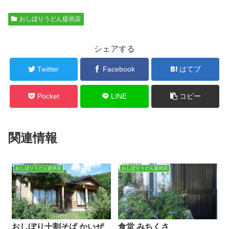
おしぼりうどん提供店
シェアする
Twitter
Facebook
はてブ
Pocket
LINE
コピー
関連情報
おしぼりうどん提供店
おしぼりうどん提供店
おしぼり十割そば かいぜ
食堂 みちくさ