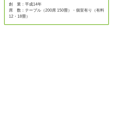
創 業：平成14年
席 数：テーブル（200席 150畳）・個室有り（有料
12・18畳）