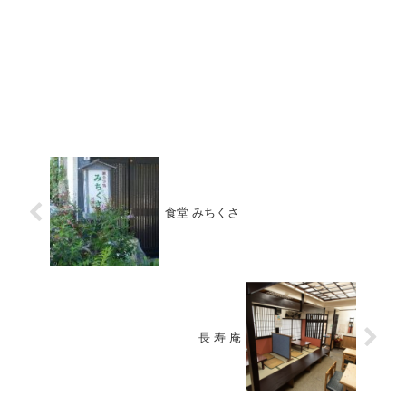
食堂 みちくさ
長 寿 庵