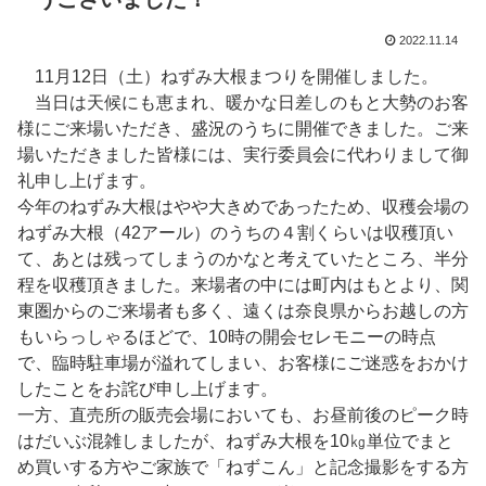
2022.11.14
11月12日（土）ねずみ大根まつりを開催しました。
当日は天候にも恵まれ、暖かな日差しのもと大勢のお客
様にご来場いただき、盛況のうちに開催できました。ご来
場いただきました皆様には、実行委員会に代わりまして御
礼申し上げます。
今年のねずみ大根はやや大きめであったため、収穫会場の
ねずみ大根（42アール）のうちの４割くらいは収穫頂い
て、あとは残ってしまうのかなと考えていたところ、半分
程を収穫頂きました。来場者の中には町内はもとより、関
東圏からのご来場者も多く、遠くは奈良県からお越しの方
もいらっしゃるほどで、10時の開会セレモニーの時点
で、臨時駐車場が溢れてしまい、お客様にご迷惑をおかけ
したことをお詫び申し上げます。
一方、直売所の販売会場においても、お昼前後のピーク時
はだいぶ混雑しましたが、ねずみ大根を10㎏単位でまと
め買いする方やご家族で「ねずこん」と記念撮影をする方