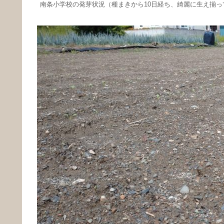
南条小学校の発芽状況（種まきから10日経ち、綺麗に生え揃