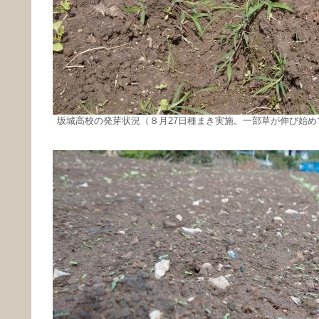
坂城高校の発芽状況（８月27日種まき実施。一部草が伸び始